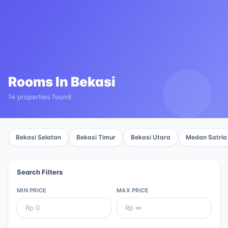
Rooms In
Bekasi
14 properties found
Bekasi Selatan
Bekasi Timur
Bekasi Utara
Medan Satria
Search Filters
MIN PRICE
MAX PRICE