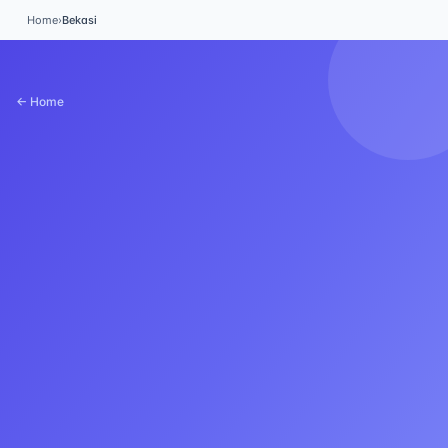
Home
›
Bekasi
← Home