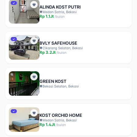
✓
ALINDA KOST PUTRI
Medan Satria, Bekasi
Rp
1.1Jt
/
bulan
✓
BVLY SAFEHOUSE
Cikarang Selatan, Bekasi
Rp
3.2Jt
/
bulan
GREEN KOST
Bekasi Selatan, Bekasi
✓
KOST ORCHID HOME
Medan Satria, Bekasi
Rp
1.4Jt
/
bulan