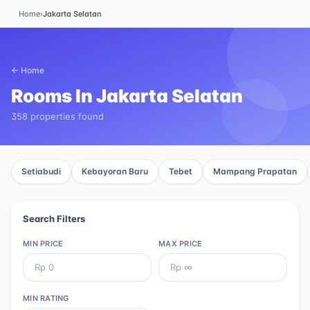
Home
›
Jakarta Selatan
← Home
Rooms In
Jakarta Selatan
358 properties found
Setiabudi
Kebayoran Baru
Tebet
Mampang Prapatan
Search Filters
MIN PRICE
MAX PRICE
MIN RATING