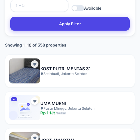
Available
Apply Filter
Showing
1
–
10
of
358
properties
KOST PUTRI MENTAS 31
Setiabudi, Jakarta Selatan
✓
UMA MURNI
Pasar Minggu, Jakarta Selatan
Rp
1.1Jt
/
bulan