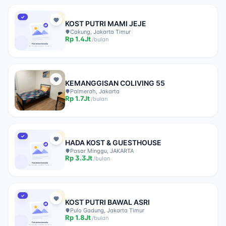
✓
KOST PUTRI MAMI JEJE
Cakung, Jakarta Timur
Rp
1.4Jt
/
bulan
KEMANGGISAN COLIVING 55
Palmerah, Jakarta
Rp
1.7Jt
/
bulan
✓
HADA KOST & GUESTHOUSE
Pasar Minggu, JAKARTA
Rp
3.3Jt
/
bulan
✓
KOST PUTRI BAWAL ASRI
Pulo Gadung, Jakarta Timur
Rp
1.8Jt
/
bulan