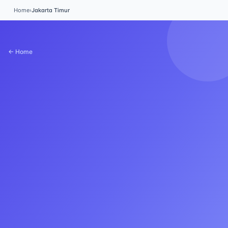
Home
›
Jakarta Timur
← Home