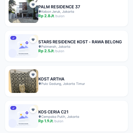
PALM RESIDENCE 37
Kebon Jeruk, Jakarta
Rp
2.8Jt
/
bulan
✓
STARS RESIDENCE KOST - RAWA BELONG
Palmerah, Jakarta
Rp
2.5Jt
/
bulan
KOST ARTHA
Pulo Gadung, Jakarta Timur
✓
KOS CERIA C21
Cempaka Putih, Jakarta
Rp
1.9Jt
/
bulan