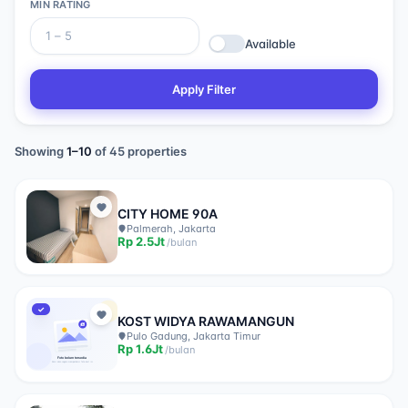
MIN RATING
Available
Apply Filter
Showing
1
–
10
of
45
properties
CITY HOME 90A
Palmerah, Jakarta
Rp
2.5Jt
/
bulan
✓
KOST WIDYA RAWAMANGUN
Pulo Gadung, Jakarta Timur
Rp
1.6Jt
/
bulan