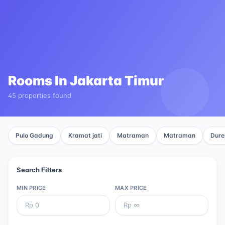
Rooms In
Jakarta Timur
45 properties found
Pulo Gadung
Kramat jati
Matraman
Matraman
Dure
Search Filters
MIN PRICE
MAX PRICE