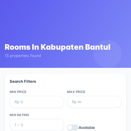
Rooms In
Kabupaten Bantul
13 properties found
Search Filters
MIN PRICE
MAX PRICE
MIN RATING
Available