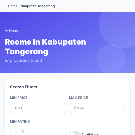
Home
›
Kabupaten Tangerang
← Home
Rooms In
Kabupaten
Tangerang
67 properties found
Search Filters
MIN PRICE
MAX PRICE
MIN RATING
Available