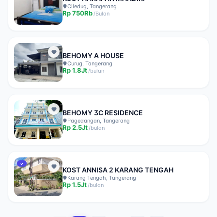
Ciledug, Tangerang
Rp
750Rb
/
Bulan
BEHOMY A HOUSE
Curug, Tangerang
Rp
1.8Jt
/
bulan
BEHOMY 3C RESIDENCE
Pagedangan, Tangerang
Rp
2.5Jt
/
bulan
✓
KOST ANNISA 2 KARANG TENGAH
Karang Tengah, Tangerang
Rp
1.5Jt
/
bulan