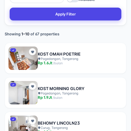
Apply Filter
Showing
1
–
10
of
67
properties
✓
KOST OMAH POETRIE
Pagedangan, Tangerang
Rp
1.6Jt
/
bulan
✓
KOST MORNING GLORY
Pagedangan, Tangerang
Rp
1.9Jt
/
bulan
✓
BEHOMY LINCOLN23
Curug, Tangerang