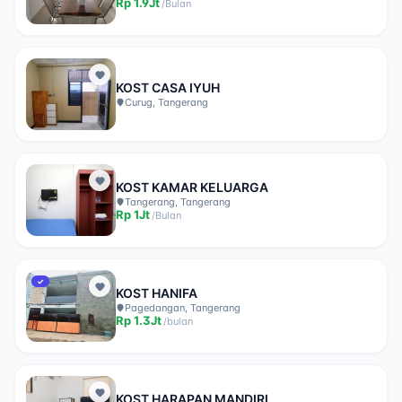
Rp
1.9Jt
/
Bulan
KOST CASA IYUH
Curug, Tangerang
KOST KAMAR KELUARGA
Tangerang, Tangerang
Rp
1Jt
/
Bulan
✓
KOST HANIFA
Pagedangan, Tangerang
Rp
1.3Jt
/
bulan
KOST HARAPAN MANDIRI