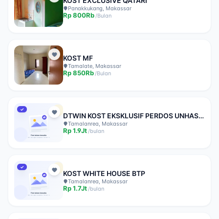
KOST EXCLUSIVE QATARI
Panakkukang, Makassar
Rp
800Rb
/
Bulan
KOST MF
Tamalate, Makassar
Rp
850Rb
/
Bulan
✓
DTWIN KOST EKSKLUSIF PERDOS UNHAS
TAMALANREA
Tamalanrea, Makassar
Rp
1.9Jt
/
bulan
✓
KOST WHITE HOUSE BTP
Tamalanrea, Makassar
Rp
1.7Jt
/
bulan