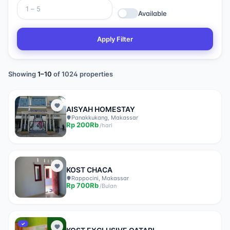
Available
Apply Filter
Showing
1
–
10
of
1024
properties
AISYAH HOMESTAY
Panakkukang, Makassar
Rp
200Rb
/
hari
KOST CHACA
Rappocini, Makassar
Rp
700Rb
/
Bulan
✓