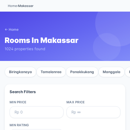
Home
›
Makassar
← Home
Rooms In
Makassar
1024 properties found
Biringkanaya
Tamalanrea
Panakkukang
Manggala
Search Filters
MIN PRICE
MAX PRICE
MIN RATING