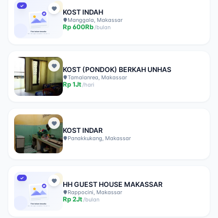
✓
KOST INDAH
Manggala, Makassar
Rp
600Rb
/
bulan
KOST (PONDOK) BERKAH UNHAS
Tamalanrea, Makassar
Rp
1Jt
/
hari
KOST INDAR
Panakkukang, Makassar
✓
HH GUEST HOUSE MAKASSAR
Rappocini, Makassar
Rp
2Jt
/
bulan