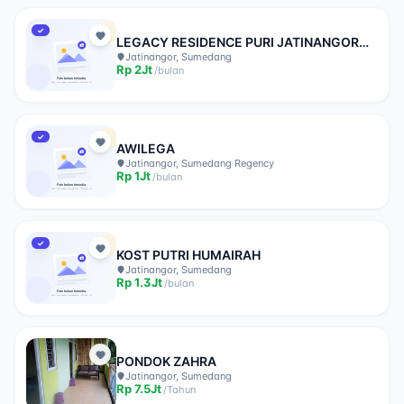
✓
LEGACY RESIDENCE PURI JATINANGOR
SYARIAH
Jatinangor, Sumedang
Rp
2Jt
/
bulan
✓
AWILEGA
Jatinangor, Sumedang Regency
Rp
1Jt
/
bulan
✓
KOST PUTRI HUMAIRAH
Jatinangor, Sumedang
Rp
1.3Jt
/
bulan
PONDOK ZAHRA
Jatinangor, Sumedang
Rp
7.5Jt
/
Tahun