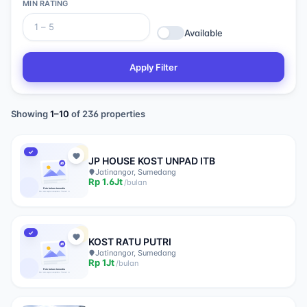
MIN RATING
Available
Apply Filter
Showing
1
–
10
of
236
properties
✓
JP HOUSE KOST UNPAD ITB
Jatinangor, Sumedang
Rp
1.6Jt
/
bulan
✓
KOST RATU PUTRI
Jatinangor, Sumedang
Rp
1Jt
/
bulan