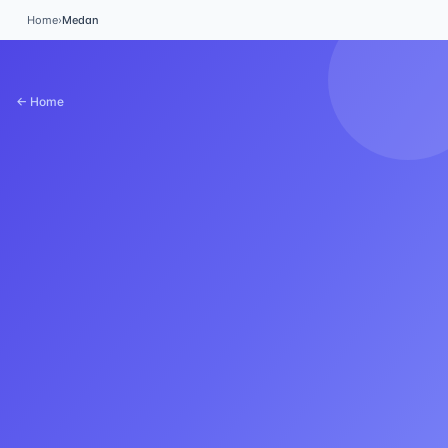
Home
›
Medan
← Home