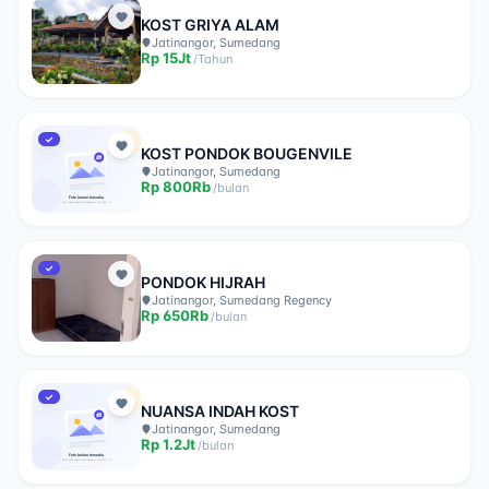
KOST GRIYA ALAM
Jatinangor, Sumedang
Rp
15Jt
/
Tahun
✓
KOST PONDOK BOUGENVILE
Jatinangor, Sumedang
Rp
800Rb
/
bulan
✓
PONDOK HIJRAH
Jatinangor, Sumedang Regency
Rp
650Rb
/
bulan
✓
NUANSA INDAH KOST
Jatinangor, Sumedang
Rp
1.2Jt
/
bulan