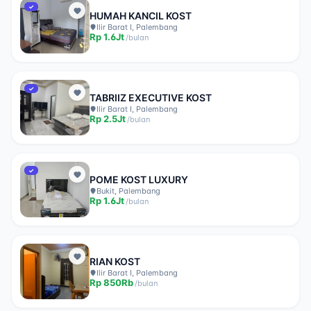
✓
HUMAH KANCIL KOST
Ilir Barat I, Palembang
Rp
1.6Jt
/
bulan
✓
TABRIIZ EXECUTIVE KOST
Ilir Barat I, Palembang
Rp
2.5Jt
/
bulan
✓
POME KOST LUXURY
Bukit, Palembang
Rp
1.6Jt
/
bulan
RIAN KOST
Ilir Barat I, Palembang
Rp
850Rb
/
bulan