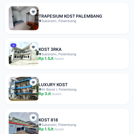
TRAPESIUM KOST PALEMBANG
Sukarami, Palembang
✓
KOST 3RKA
Sukarami, Palembang
Rp
1.5Jt
/
bulan
LUXURY KOST
Ilir Barat I, Palembang
Rp
3Jt
/
bulan
KOST 818
Sukarami, Palembang
Rp
1.5Jt
/
bulan