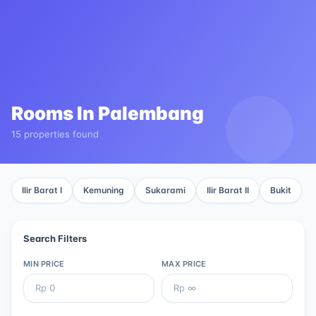
Rooms In
Palembang
15 properties found
Ilir Barat I
Kemuning
Sukarami
Ilir Barat II
Bukit
Search Filters
MIN PRICE
MAX PRICE