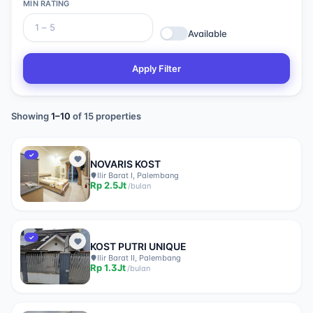
MIN RATING
Available
Apply Filter
Showing
1
–
10
of
15
properties
✓
NOVARIS KOST
Ilir Barat I, Palembang
Rp
2.5Jt
/
bulan
✓
KOST PUTRI UNIQUE
Ilir Barat II, Palembang
Rp
1.3Jt
/
bulan