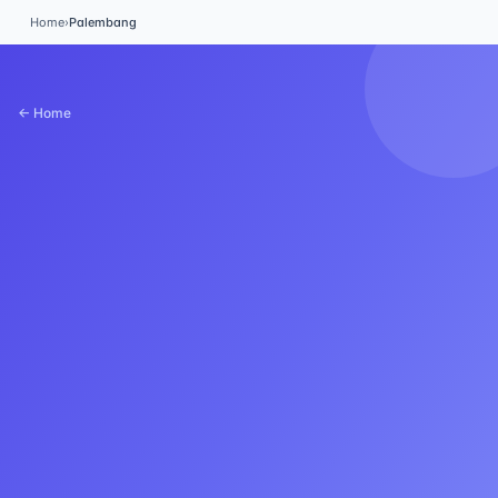
Home
›
Palembang
← Home