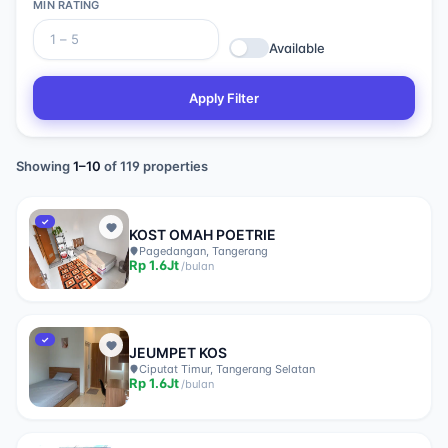
MIN RATING
Available
Apply Filter
Showing
1
–
10
of
119
properties
✓
KOST OMAH POETRIE
Pagedangan, Tangerang
Rp
1.6Jt
/
bulan
✓
JEUMPET KOS
Ciputat Timur, Tangerang Selatan
Rp
1.6Jt
/
bulan