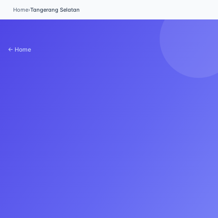
Home
›
Tangerang Selatan
← Home