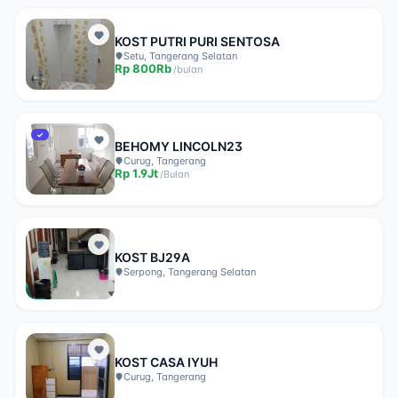
KOST PUTRI PURI SENTOSA
Setu, Tangerang Selatan
Rp
800Rb
/
bulan
✓
BEHOMY LINCOLN23
Curug, Tangerang
Rp
1.9Jt
/
Bulan
KOST BJ29A
Serpong, Tangerang Selatan
KOST CASA IYUH
Curug, Tangerang