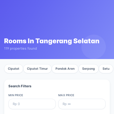
Rooms In
Tangerang Selatan
119 properties found
Ciputat
Ciputat Timur
Pondok Aren
Serpong
Setu
Search Filters
MIN PRICE
MAX PRICE