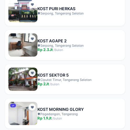
KOST PURI HERKAS
Serpong, Tangerang Selatan
KOST AGAPE 2
Serpong, Tangerang Selatan
Rp
2.3Jt
/
Bulan
KOST SEKTOR 5
Ciputat Timur, Tangerang Selatan
Rp
2Jt
/
bulan
✓
KOST MORNING GLORY
Pagedangan, Tangerang
Rp
1.9Jt
/
bulan