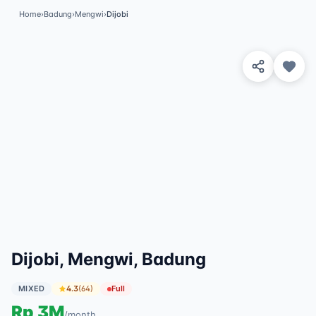
Home
›
Badung
›
Mengwi
›
Dijobi
View 3 Photos
✓
Featured
Dijobi, Mengwi, Badung
MIXED
4.3
(
64
)
Full
Rp
3M
/
month