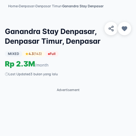
Home
›
Denpasar
›
Denpasar Timur
›
Ganandra Stay Denpasar
View 4 Photos
✓
Featured
Ganandra Stay Denpasar,
Denpasar Timur, Denpasar
MIXED
4.3
(
143
)
Full
Rp
2.3M
/
month
Last Updated
3 bulan yang lalu
Advertisement