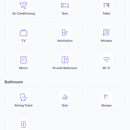
Air Conditioning
Bed
Table
TV
Ventilation
Window
Mirror
Private Bathroom
Wi-Fi
Bathroom
Sitting Toilet
Sink
Shower