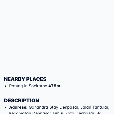
NEARBY PLACES
Patung Ir. Soekarno
478
m
DESCRIPTION
Address
:
Ganandra Stay Denpasar
,
Jalan Tantular
,
Kecamatan Denpasar Timur
,
Kota Denpasar
,
Bali