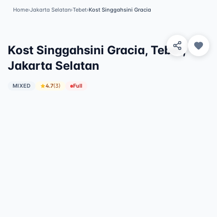
Home
›
Jakarta Selatan
›
Tebet
›
Kost Singgahsini Gracia
✓
Featured
Kost Singgahsini Gracia, Tebet,
Jakarta Selatan
MIXED
4.7
(
3
)
Full