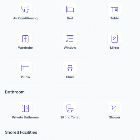
Air Conditioning
Bed
Table
Wardrobe
Window
Mirror
Pillow
Chair
Bathroom
Private Bathroom
Sitting Toilet
Shower
Shared Facilities