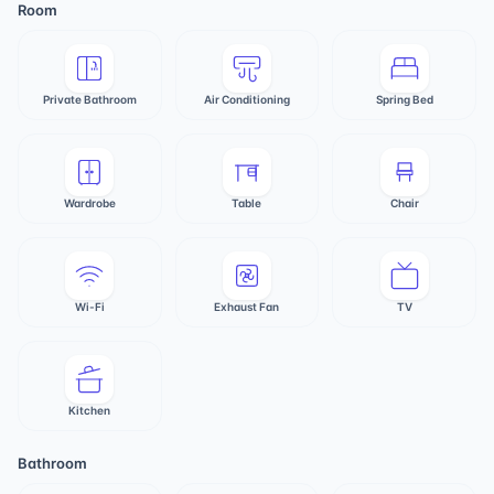
Room
Private Bathroom
Air Conditioning
Spring Bed
Wardrobe
Table
Chair
Wi-Fi
Exhaust Fan
TV
Kitchen
Bathroom