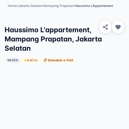
Home
›
Jakarta Selatan
›
Mampang Prapatan
›
Haussimo L'Appartement
View 5 Photos
Haussimo L'appartement,
Mampang Prapatan, Jakarta
Selatan
MIXED
4.4
(
14
)
📋
Schedule a Visit