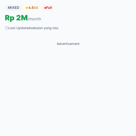
MIXED
4.5
(
4
)
Full
Rp
2M
/
month
Last Updated
sebulan yang lalu
Advertisement