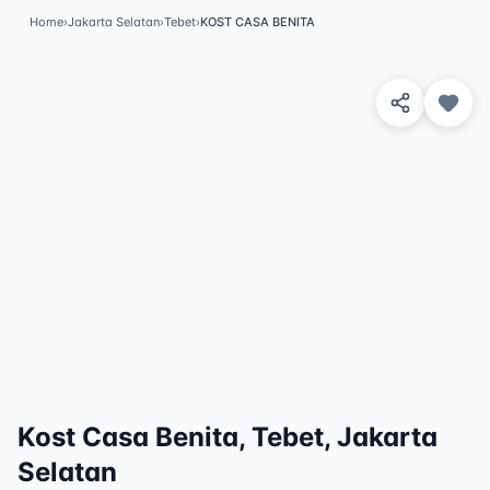
Home
›
Jakarta Selatan
›
Tebet
›
KOST CASA BENITA
View 1 Photos
✓
Featured
Kost Casa Benita, Tebet, Jakarta
Selatan