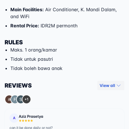
Main Facilities
:
Air Conditioner, K. Mandi Dalam,
and WiFi
Rental Price
:
IDR2M permonth
RULES
Maks. 1 orang/kamar
Tidak untuk pasutri
Tidak boleh bawa anak
REVIEWS
View all
+1
Aziz Prasetya
A
can it be done daily or not?