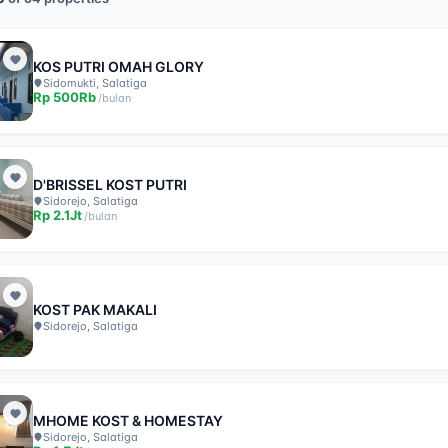
KOS PUTRI OMAH GLORY
Sidomukti, Salatiga
Rp
500Rb
/
bulan
D'BRISSEL KOST PUTRI
Sidorejo, Salatiga
Rp
2.1Jt
/
bulan
KOST PAK MAKALI
Sidorejo, Salatiga
MHOME KOST & HOMESTAY
Sidorejo, Salatiga