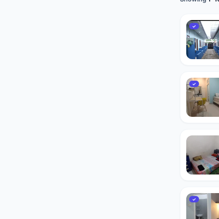
✓
✓
✓