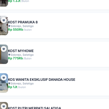
Rp
1.3Jt
/
Bulan
KOST PRAMUKA 8
Sidorejo, Salatiga
Rp
550Rb
/
bulan
KOST MYHOME
Sidorejo, Salatiga
Rp
775Rb
/
Bulan
KOS WANITA EKSKLUSIF DANADA HOUSE
Sidorejo, Salatiga
Rp
1Jt
/
bulan
KOST PUTRI MERPATI SALATIGA