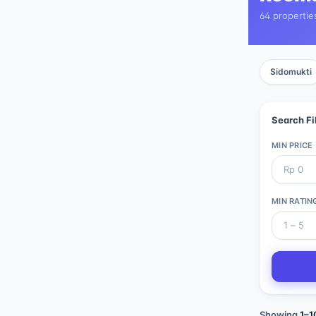
64 propertie
Sidomukti
Search Fi
MIN PRICE
MIN RATIN
Showing
1
–
1