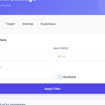
s found
Tingkir
Sidorejo
Argomulyo
lters
MAX PRICE
G
Available
Apply Filter
0
of
64
properties