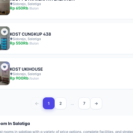
Sidorejo, Salatiga
Rp
650Rb
/
Bulan
KOST CUNGKUP 438
Sidorejo, Salatiga
Rp
550Rb
/
Bulan
KOST UKIHOUSE
Sidorejo, Salatiga
Rp
900Rb
/
bulan
←
…
1
2
7
→
oom In
Salatiga
st rooms in
salatiga
with a variety of price options, complete facilities, and strate