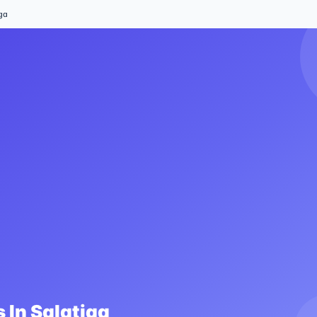
ga
 In
Salatiga