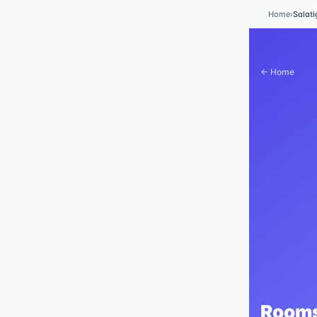
Home
›
Salati
← Home
Rooms