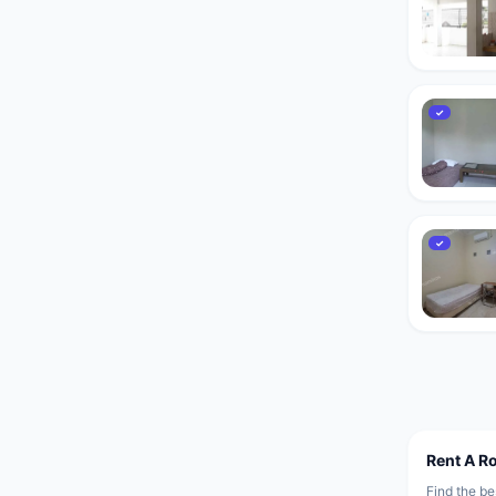
✓
✓
Rent A R
Find the be