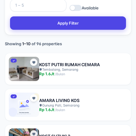
Available
Apply Filter
Showing
1
–
10
of
96
properties
✓
KOST PUTRI RUMAH CEMARA
Tembalang, Semarang
Rp
1.6Jt
/
Bulan
✓
AMARA LIVING KOS
Gunung Pati, Semarang
Rp
1.6Jt
/
bulan