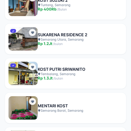
KOST SUZUKI 2
Tuntang, Semarang
Rp
400Rb
/
Bulan
✓
SUKARENA RESIDENCE 2
Semarang Utara, Semarang
Rp
1.2Jt
/
bulan
✓
KOST PUTRI SRIWANITO
Tembalang, Semarang
Rp
1.3Jt
/
bulan
MENTARI KOST
Semarang Barat, Semarang