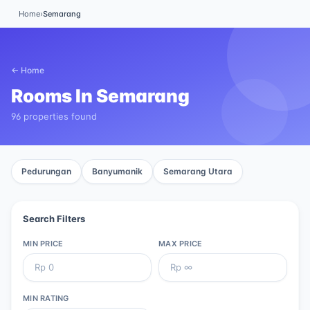
Home
›
Semarang
← Home
Rooms In
Semarang
96 properties found
Pedurungan
Banyumanik
Semarang Utara
Search Filters
MIN PRICE
MAX PRICE
MIN RATING