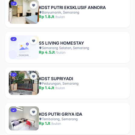
✓
KOST PUTRI EKSKLUSIF ANNORA
Banyumanik, Semarang
Rp
1.8Jt
/
bulan
✓
S5 LIVING HOMESTAY
Semarang Selatan, Semarang
Rp
4.5Jt
/
bulan
✓
KOST SUPRIYADI
Pedurungan, Semarang
Rp
1.4Jt
/
bulan
✓
KOS PUTRI GRIYA IDA
Tembalang, Semarang
Rp
1Jt
/
bulan