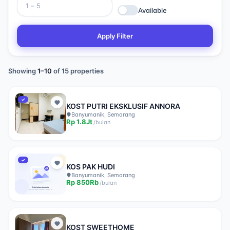
Available
Apply Filter
Showing
1
–
10
of
15
properties
✓
KOST PUTRI EKSKLUSIF ANNORA
Banyumanik, Semarang
Rp
1.8Jt
/
bulan
✓
KOS PAK HUDI
Banyumanik, Semarang
Rp
850Rb
/
bulan
KOST SWEETHOME