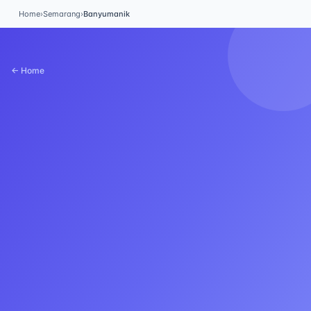
Home
›
Semarang
›
Banyumanik
← Home